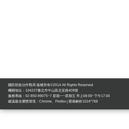
國防部政治作戰局 版權所有©2014 All Rights Reserved.
機關地址：104237臺北市中山區北安路409號
服務專線：02-850-99075~7 星期一~星期五 早上08:00~下午17:00
建議最佳瀏覽環境：Chrome、Firefox | 螢幕解析1024*768