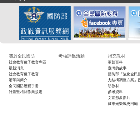
關於全民國防
考核評鑑活動
補充教材
社會教育種子教官專區
軍普百科
最新消息
臺灣的故事
社會教育種子教官
國防部「強化全民
沿革與簡介
力結構調整方案」
全民國防應變手冊
助教材
計畫暨相關作業規定
參考資料
文宣形象影片
國軍光榮戰史回顧