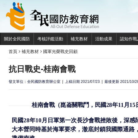
全民國
:::
關於全民國防
考核評鑑活動
補充教材
活動成果
認知作戰
首頁
補充教材
國軍光榮戰史回顧
抗日戰史-桂南會戰
發文單位：全民國防教育辦公室
上稿日期 2021/07/23
最後更新 2021/10/2
桂南會戰
（崑崙關戰鬥，民國
28
年
11
月
15
民國
28
年
10
月日軍第一次長沙會戰挫敗後，深感
大本營同時基於海軍要求，澈底封鎖我國際通路