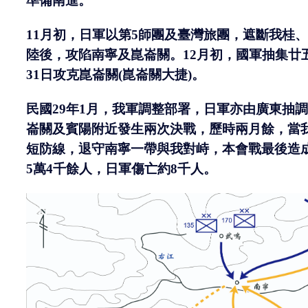
準備南進。
11
月初，日軍以第
5
師團及臺灣旅團，遮斷我桂、
陸後，攻陷南寧及崑崙關。
12
月初，國軍抽集廿
31
日攻克崑崙關
(
崑崙關大捷
)
。
民國
29
年
1
月，我軍調整部署，日軍亦由廣東抽調
崙關及賓陽附近發生兩次決戰，歷時兩月餘，當
短防線，退守南寧一帶與我對峙，本會戰最後造
5
萬
4
千餘人，日軍傷亡約
8
千人。