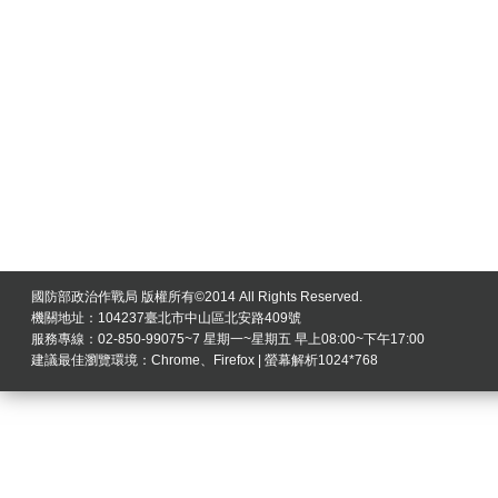
國防部政治作戰局 版權所有©2014 All Rights Reserved.
機關地址：104237臺北市中山區北安路409號
服務專線：02-850-99075~7 星期一~星期五 早上08:00~下午17:00
建議最佳瀏覽環境：Chrome、Firefox | 螢幕解析1024*768