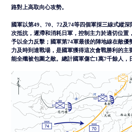
路對上高取向心攻勢。
國軍以第
49
、
70
、
72
及
74
等四個軍採三線式縱深
次抵抗，遲滯和消耗日軍，控制主力於適切位置
予以全力反擊；國軍第
74
軍最後的陣地線在敵優
力及時到達戰場，是國軍獲得這次會戰勝利的主
能全殲被包圍之敵。總計國軍傷亡
1
萬
7
千餘人，