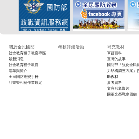
關於全民國防
考核評鑑活動
補充教材
社會教育種子教官專區
軍普百科
最新消息
臺灣的故事
社會教育種子教官
國防部「強化全民
沿革與簡介
力結構調整方案」
全民國防應變手冊
助教材
計畫暨相關作業規定
參考資料
文宣形象影片
國軍光榮戰史回顧