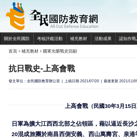
全民國
:::
關於全民國防
考核評鑑活動
補充教材
活動成果
認知作戰
首頁
補充教材
國軍光榮戰史回顧
抗日戰史-上高會戰
發文單位：全民國防教育辦公室
上稿日期 2021/07/20
最後更新 2021/11/0
上高會戰
（民國30年3月15
日軍為擴大江西西北部之佔領區，藉以逼近長沙
混成旅團於南昌西側安義、西山萬壽宮、泉港
20