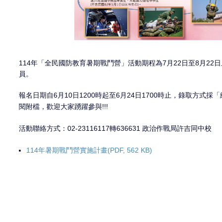
114年「全民國防教育暑期戰鬥營」活動期程為7月22日至8月22日止
員。
6
10
1200
6
24
1700
報名日期自
月
日
時起至
月
日
時止，錄取方式採「
!!!
閱附檔，歡迎大家踴躍參與
02-23116117
636631
活動聯絡方式：
轉
政治作戰局許吉同中校
114年暑期戰鬥營實施計畫(PDF, 562 KB)