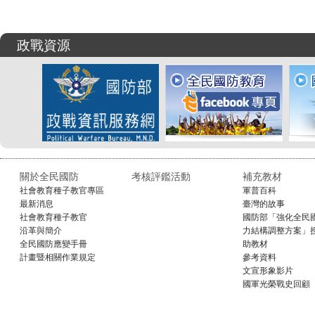
政戰資源
關於全民國防
考核評鑑活動
補充教材
社會教育種子教官專區
軍普百科
最新消息
臺灣的故事
社會教育種子教官
國防部「強化全民
沿革與簡介
力結構調整方案」
全民國防應變手冊
助教材
計畫暨相關作業規定
參考資料
文宣形象影片
國軍光榮戰史回顧