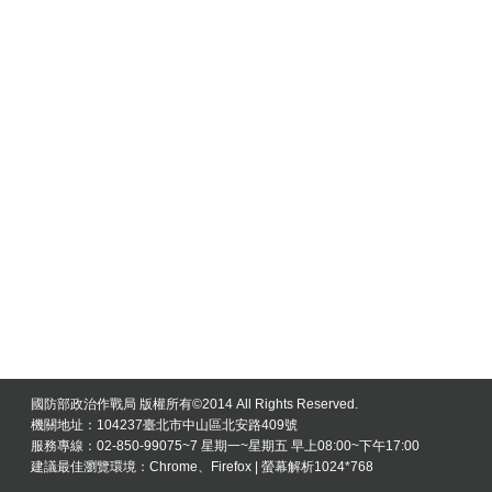
國防部政治作戰局 版權所有©2014 All Rights Reserved.
機關地址：104237臺北市中山區北安路409號
服務專線：02-850-99075~7 星期一~星期五 早上08:00~下午17:00
建議最佳瀏覽環境：Chrome、Firefox | 螢幕解析1024*768