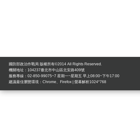
國防部政治作戰局 版權所有©2014 All Rights Reserved.
機關地址：104237臺北市中山區北安路409號
服務專線：02-850-99075~7 星期一~星期五 早上08:00~下午17:00
建議最佳瀏覽環境：Chrome、Firefox | 螢幕解析1024*768