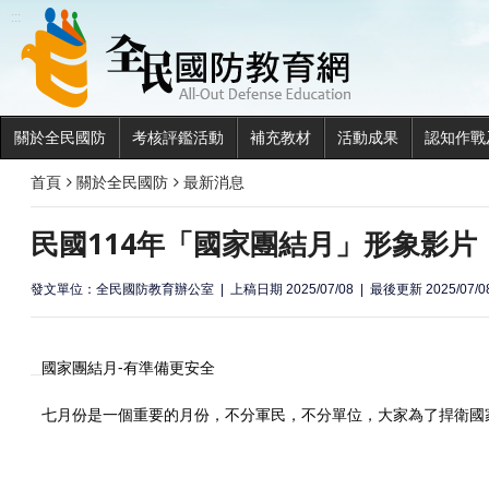
全民國
:::
關於全民國防
考核評鑑活動
補充教材
活動成果
認知作戰
首頁
關於全民國防
最新消息
民國114年「國家團結月」形象影片
發文單位：全民國防教育辦公室
上稿日期 2025/07/08
最後更新 2025/07/0
國家團結月-有準備更安全
七月份是一個重要的月份，不分軍民，不分單位，大家為了捍衛國