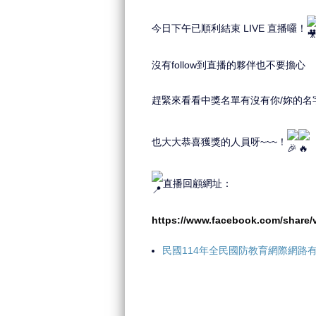
今日下午已順利結束 LIVE 直播囉！
沒有follow到直播的夥伴也不要擔心
趕緊來看看中獎名單有沒有你/妳的名
也大大恭喜獲獎的人員呀~~~！
直播回顧網址：
https://www.facebook.com/share
民國114年全民國防教育網際網路有獎徵