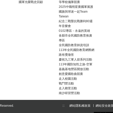
國軍光榮戰史回顧
等學校儀隊競賽
2025中職明星賽國軍展護
國旗與球迷一起Team
Taiwan
紀念二戰暨抗戰勝利80週
年音樂會
0102專區－永遠的英雄
各縣市全民國防教育推廣
專區
全民國防教育師資培訓
113年全民國防教育網際網
路有獎徵答
慶祝九三軍人節系列活動
113年國防知性之旅-空軍
嘉義基地營區開放活動
創意愛國歌曲競賽
走入校園活動
戰鬥營活動
走入鄉里活動
南沙研習營活動
eserved.
:::
網站隱私權政策
網站安全政