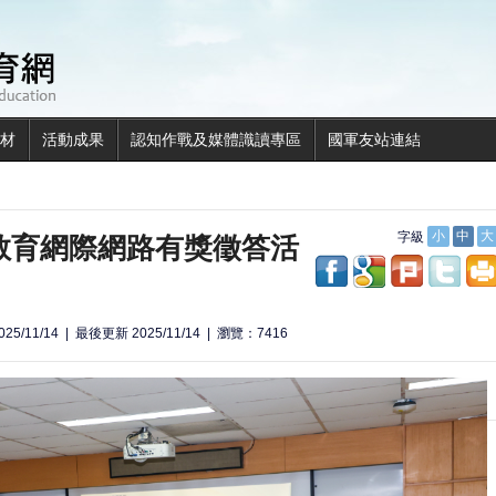
全民國防教育網
材
活動成果
認知作戰及媒體識讀專區
國軍友站連結
防教育網際網路有獎徵答活
字級
小
中
大
share to facebook
share to googl
share to p
shar
25/11/14
最後更新 2025/11/14
瀏覽：7416