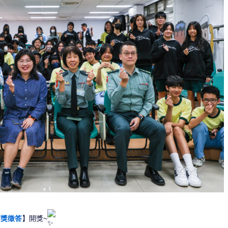
有獎徵答
】開獎~