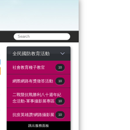
:::
全民國防教育活動
社會教育種子教官
10
e
lurk
e to twitter
share to print
網際網路有獎徵答活動
10
二戰暨抗戰勝利八十週年紀
念活動-軍事攝影展專區
10
抗疫英雄讚!網路攝影展
10
跳出服務面板