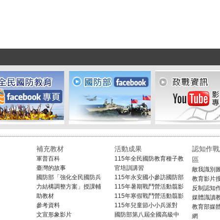
補充教材
活動成果
認知作戰
軍普百科
115年全民國防教育種子教
區
臺灣的故事
官培訓講習
敵我識別
國防部「強化全民國防兵
115年永安國小參訪國防部
教育影片
力結構調整方案」授課輔
115年暑期戰鬥營活動翦影
反制認知
助教材
115年寒假戰鬥營活動翦影
媒體識讀
參考資料
115年兒童節小小兵派對
教育部媒
文宣形象影片
國防部第八屆全國高級中
網