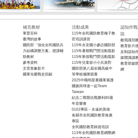
補充教材
活動成果
認知作戰
軍普百科
115年全民國防教育種子教
區
臺灣的故事
官培訓講習
敵我識別
國防部「強化全民國防兵
115年永安國小參訪國防部
教育影片
力結構調整方案」授課輔
115年暑期戰鬥營活動翦影
反制認知
助教材
115年寒假戰鬥營活動翦影
媒體識讀
參考資料
115年兒童節小小兵派對
教育部媒
文宣形象影片
國防部第八屆全國高級中
網
國軍光榮戰史回顧
等學校儀隊競賽
2025中職明星賽國軍展護
國旗與球迷一起Team
Taiwan
紀念二戰暨抗戰勝利80週
年音樂會
0102專區－永遠的英雄
各縣市全民國防教育推廣
專區
全民國防教育師資培訓
113年全民國防教育網際網