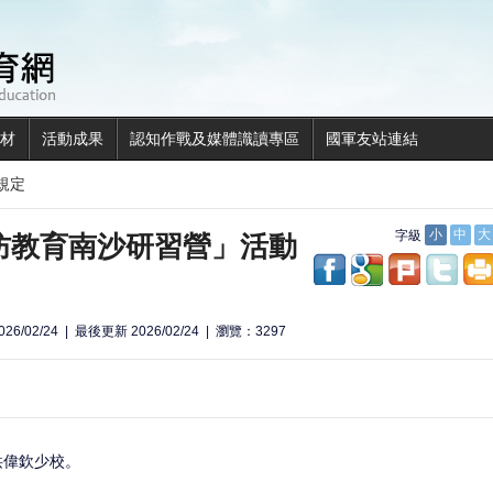
全民國防教育網
材
活動成果
認知作戰及媒體識讀專區
國軍友站連結
規定
國防教育南沙研習營」活動
字級
小
中
大
share to facebook
share to googl
share to p
shar
26/02/24
最後更新 2026/02/24
瀏覽：3297
洪偉欽少校。