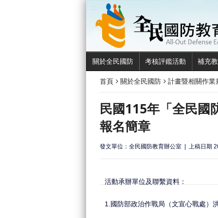
:::
關於全民國防
考核評鑑活動
補充教
首頁
關於全民國防
計畫暨相關作業
民國115年「全民
報名簡章
發文單位：全民國防教育辦公室
上稿日期 20
活動承辦單位及聯繫資料：
1.國防部政治作戰局（文宣心戰處）