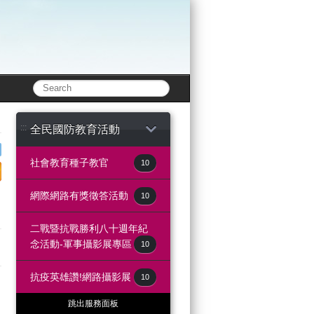
:::
全民國防教育活動
社會教育種子教官
10
e
lurk
e to twitter
share to print
網際網路有獎徵答活動
10
二戰暨抗戰勝利八十週年紀
念活動-軍事攝影展專區
10
抗疫英雄讚!網路攝影展
10
跳出服務面板