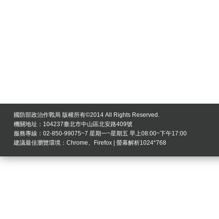
國防部政治作戰局 版權所有©2014 All Rights Reserved.
機關地址：104237臺北市中山區北安路409號
服務專線：02-850-99075~7 星期一~星期五 早上08:00~下午17:00
建議最佳瀏覽環境：Chrome、Firefox | 螢幕解析1024*768