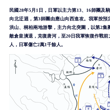
民國
28
年
5
月
1
日，
日軍以主力第
13
、
16
師團及
向北迂迴，第
3
師團由應山向西進攻。我軍按預
洪山、桐柏兩地游擊，主力向北突圍，以第
2
集
敵倉皇潰退，克復唐河，至
20
日我軍恢復作戰前
人，日軍傷亡
2
萬
1
千餘人。