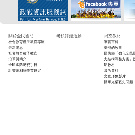
關於全民國防
考核評鑑活動
補充教材
社會教育種子教官專區
軍普百科
最新消息
臺灣的故事
社會教育種子教官
國防部「強化全民
沿革與簡介
力結構調整方案」
全民國防應變手冊
助教材
計畫暨相關作業規定
參考資料
文宣形象影片
國軍光榮戰史回顧