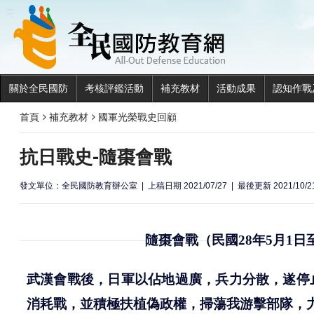
全民國
:::
關於全民國防
考核評鑑活動
補充教材
活動成果
認知作戰
首頁
補充教材
國軍光榮戰史回顧
抗日戰史-隨棗會戰
發文單位：全民國防教育辦公室
上稿日期 2021/07/27
最後更新 2021/10/2
隨棗會戰
（民國
28
年
5
月
1
日
武漢會戰後，日軍以佔地過廣，兵力分散，遂停
消耗戰，並積極扶植偽政權，掃蕩我游擊部隊，