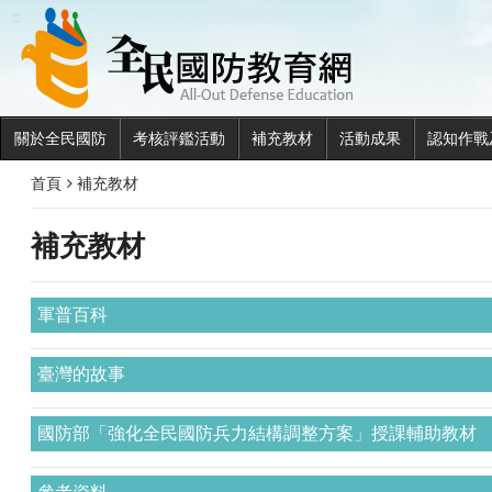
全民國
:::
關於全民國防
考核評鑑活動
補充教材
活動成果
認知作戰
首頁
補充教材
補充教材
軍普百科
臺灣的故事
國防部「強化全民國防兵力結構調整方案」授課輔助教材