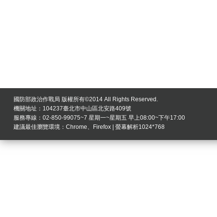
國防部政治作戰局 版權所有©2014 All Rights Reserved.
機關地址：104237臺北市中山區北安路409號
服務專線：02-850-99075~7 星期一~星期五 早上08:00~下午17:00
建議最佳瀏覽環境：Chrome、Firefox | 螢幕解析1024*768