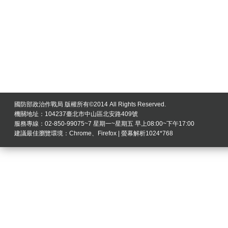
國防部政治作戰局 版權所有©2014 All Rights Reserved.
機關地址：104237臺北市中山區北安路409號
服務專線：02-850-99075~7 星期一~星期五 早上08:00~下午17:00
建議最佳瀏覽環境：Chrome、Firefox | 螢幕解析1024*768