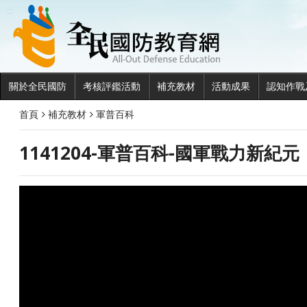
全民國
:::
關於全民國防
考核評鑑活動
補充教材
活動成果
認知作戰
首頁
補充教材
軍普百科
1141204-軍普百科-國軍戰力新紀元