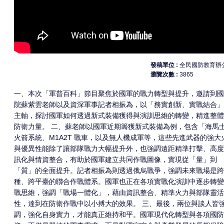
發稿單位
全民國防教育辦
瀏覽次數
3865
一、本次「軍普百科」節目聚焦於國軍的戰力轉型與提升，邀請到國
院蘇紫雲老師以及資深軍事記者相振為，以「務實創新、實戰結合」
主軸，探討國軍如何透過新式裝備獲得與演訓思維的轉變，精進整體
防衛力量。 二、蘇老師以國軍近期籌獲新式裝備為例，包含「海馬
火箭系統、M1A2T 戰車，以及無人機成軍等，這些先進武器的強大
與優異性能除了讓部隊戰力大幅提升外，也強調遠距精準打擊、高度
訊化與情資整合，有助於國軍建立共同作戰圖像，實現從「量」到
「質」的全面提升。記者相振為則透過俄烏戰爭，強調未來戰場是跨
種、跨平臺的聯合作戰體系。國軍也正在各項實戰化演訓中逐步轉變
戰思維，強調「戰場一體化」，藉由資訊整合、精準火力與部隊靈活
性，達到在防衛作戰中以小搏大的效果。 三、最後，兩位與談人皆
調，強化自身實力，才能真正維持和平。國軍現代化轉型與各項國防