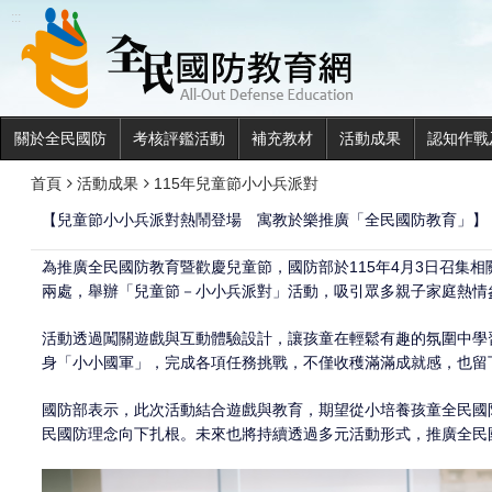
全民國
:::
關於全民國防
考核評鑑活動
補充教材
活動成果
認知作戰
首頁
活動成果
115年兒童節小小兵派對
【兒童節小小兵派對熱鬧登場 寓教於樂推廣「全民國防教育」】
為推廣全民國防教育暨歡慶兒童節，國防部於115年4月3日召集相
兩處，舉辦「兒童節－小小兵派對」活動，吸引眾多親子家庭熱情
活動透過闖關遊戲與互動體驗設計，讓孩童在輕鬆有趣的氛圍中學
身「小小國軍」，完成各項任務挑戰，不僅收穫滿滿成就感，也留
國防部表示，此次活動結合遊戲與教育，期望從小培養孩童全民國
民國防理念向下扎根。未來也將持續透過多元活動形式，推廣全民