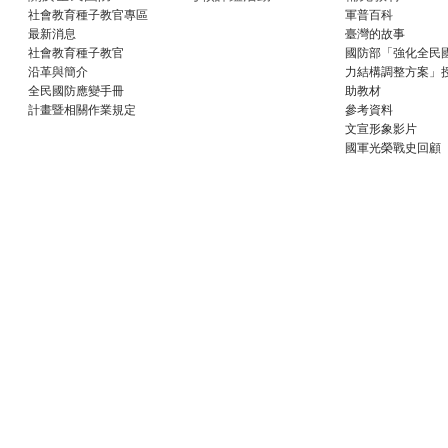
社會教育種子教官專區
軍普百科
最新消息
臺灣的故事
社會教育種子教官
國防部「強化全民
沿革與簡介
力結構調整方案」
全民國防應變手冊
助教材
計畫暨相關作業規定
參考資料
文宣形象影片
國軍光榮戰史回顧