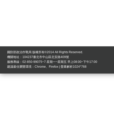
國防部政治作戰局 版權所有©2014 All Rights Reserved.
機關地址：104237臺北市中山區北安路409號
服務專線：02-850-99075~7 星期一~星期五 早上08:00~下午17:00
建議最佳瀏覽環境：Chrome、Firefox | 螢幕解析1024*768