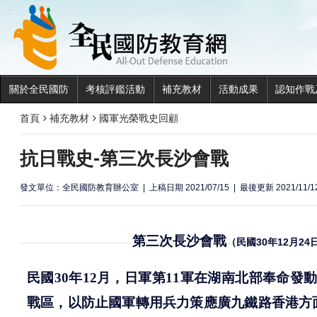
全民國
:::
關於全民國防
考核評鑑活動
補充教材
活動成果
認知作戰
首頁
補充教材
國軍光榮戰史回顧
抗日戰史-第三次長沙會戰
發文單位：全民國防教育辦公室
上稿日期 2021/07/15
最後更新 2021/11/1
第三次長沙會戰
（民國30年12月24
民國
30
年
12
月，日軍第
11
軍在湖南北部奉命發
戰區，以防止國軍轉用兵力策應廣九鐵路香港方