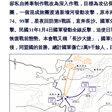
卻私自將牽制作戰改為深入作戰，目標為攻佔
團，一個混成旅團渡過新墻河發動攻擊，原本
74
、
99
軍，星夜回防第
9
戰區，直奔長沙。國軍
擊。民國
31
年
1
月
4
日國軍發動全線反擊，迫使日
恢復戰前態勢。本會戰又稱「長沙大捷」，國軍
後，同盟國的首勝。總計國軍傷亡
2
萬
9
千餘人，