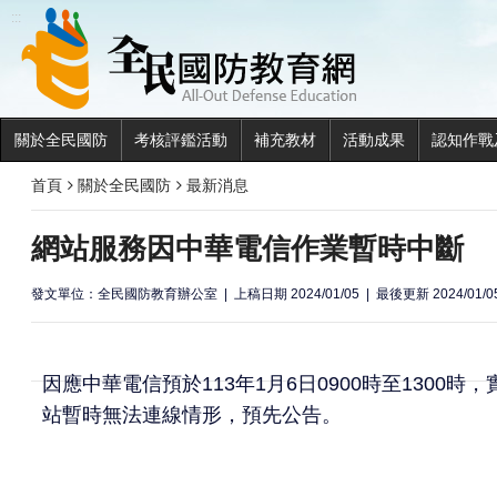
全民國
:::
關於全民國防
考核評鑑活動
補充教材
活動成果
認知作戰
首頁
關於全民國防
最新消息
網站服務因中華電信作業暫時中斷
發文單位：全民國防教育辦公室
上稿日期 2024/01/05
最後更新 2024/01/0
因應中華電信預於113年1月6日0900時至1300
站暫時無法連線情形，預先公告。