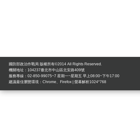
國防部政治作戰局 版權所有©2014 All Rights Reserved.
機關地址：104237臺北市中山區北安路409號
服務專線：02-850-99075~7 星期一~星期五 早上08:00~下午17:00
建議最佳瀏覽環境：Chrome、Firefox | 螢幕解析1024*768