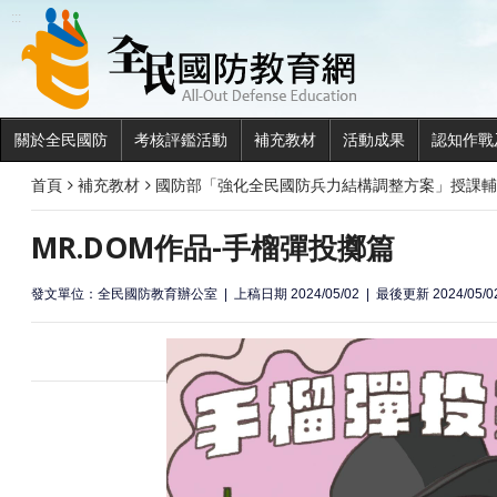
全民國
:::
關於全民國防
考核評鑑活動
補充教材
活動成果
認知作戰
首頁
補充教材
國防部「強化全民國防兵力結構調整方案」授課輔
MR.DOM作品-手榴彈投擲篇
發文單位：全民國防教育辦公室
上稿日期 2024/05/02
最後更新 2024/05/0