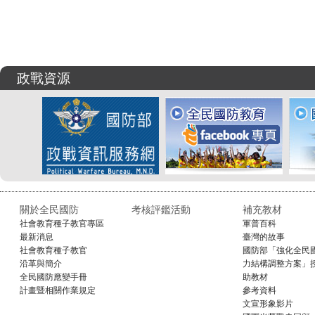
政戰資源
關於全民國防
考核評鑑活動
補充教材
社會教育種子教官專區
軍普百科
最新消息
臺灣的故事
社會教育種子教官
國防部「強化全民
沿革與簡介
力結構調整方案」
全民國防應變手冊
助教材
計畫暨相關作業規定
參考資料
文宣形象影片