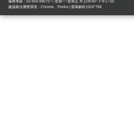
服務專線：02-850-99075~7 星期一~星期五 早上08:00~下午17:00
建議最佳瀏覽環境：Chrome、Firefox | 螢幕解析1024*768