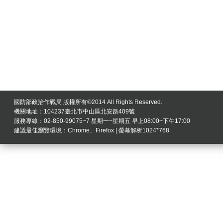
國防部政治作戰局 版權所有©2014 All Rights Reserved.
機關地址：104237臺北市中山區北安路409號
服務專線：02-850-99075~7 星期一~星期五 早上08:00~下午17:00
建議最佳瀏覽環境：Chrome、Firefox | 螢幕解析1024*768