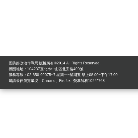
國防部政治作戰局 版權所有©2014 All Rights Reserved.
機關地址：104237臺北市中山區北安路409號
服務專線：02-850-99075~7 星期一~星期五 早上08:00~下午17:00
建議最佳瀏覽環境：Chrome、Firefox | 螢幕解析1024*768