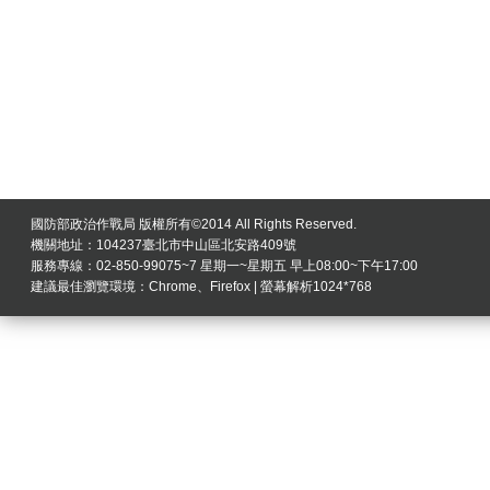
國防部政治作戰局 版權所有©2014 All Rights Reserved.
機關地址：104237臺北市中山區北安路409號
服務專線：02-850-99075~7 星期一~星期五 早上08:00~下午17:00
建議最佳瀏覽環境：Chrome、Firefox | 螢幕解析1024*768