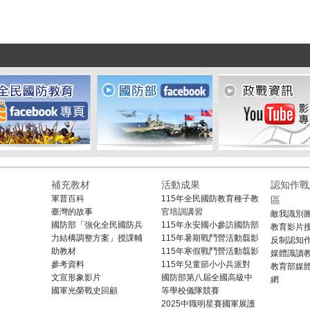
補充教材
活動成果
認知作戰
軍普百科
115年全民國防教育種子教
區
臺灣的故事
官培訓講習
敵我識別
國防部「強化全民國防兵
115年永安國小參訪國防部
教育影片
力結構調整方案」授課輔
115年暑期戰鬥營活動翦影
反制認知
助教材
115年寒假戰鬥營活動翦影
媒體識讀
參考資料
115年兒童節小小兵派對
教育部媒
文宣形象影片
國防部第八屆全國高級中
網
國軍光榮戰史回顧
等學校儀隊競賽
2025中職明星賽國軍展護