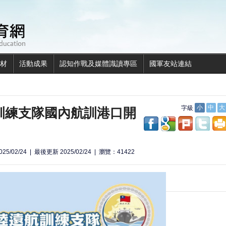
全民國防教育網
材
活動成果
認知作戰及媒體識讀專區
國軍友站連結
航訓練支隊國內航訓港口開
字級
小
中
大
share to facebook
share to googl
share to p
shar
25/02/24
最後更新 2025/02/24
瀏覽：41422