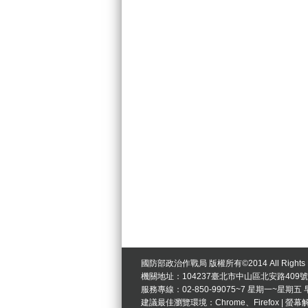
國防部政治作戰局 版權所有©2014 All Rights R
機關地址：104237臺北市中山區北安路409號
服務專線：02-850-99075~7 星期一~星期五 早
建議最佳瀏覽環境：Chrome、Firefox | 螢幕解