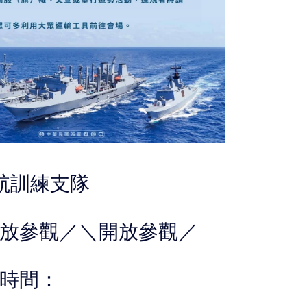
遠航訓練支隊
放參觀／＼開放參觀／
時間：