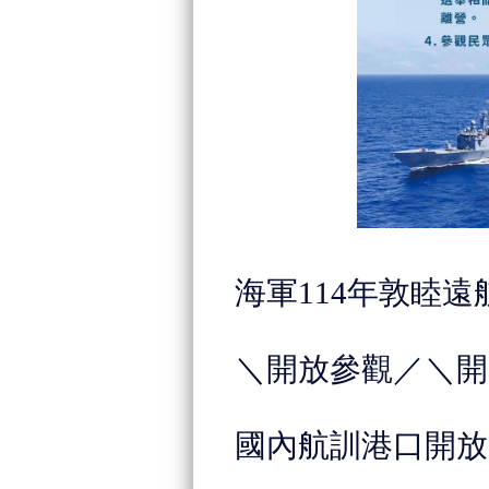
海軍114年敦睦
＼開放參觀／＼開
國內航訓港口開放