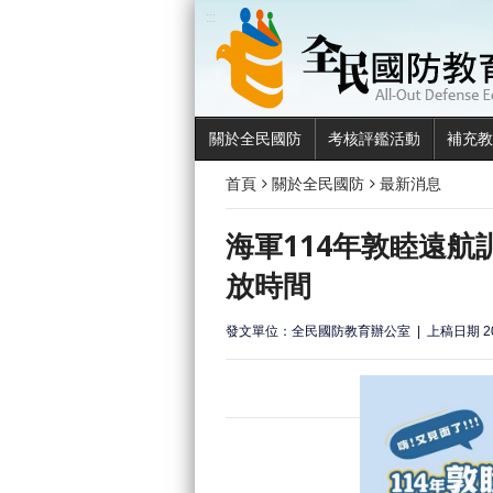
:::
關於全民國防
考核評鑑活動
補充教
首頁
關於全民國防
最新消息
海軍114年敦睦遠
放時間
發文單位：全民國防教育辦公室
上稿日期 20