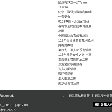
國旗與球迷一起Team
Taiwan
紀念二戰暨抗戰勝利80週
年音樂會
0102專區－永遠的英雄
各縣市全民國防教育推廣
專區
全民國防教育師資培訓
113年全民國防教育網際網
路有獎徵答
慶祝九三軍人節系列活動
113年國防知性之旅-空軍
嘉義基地營區開放活動
創意愛國歌曲競賽
走入校園活動
戰鬥營活動
走入鄉里活動
南沙研習營活動
eserved.
:::
網站隱私權政策
網站安全政
總計參觀人
上08:00~下午17:00
析1024*768