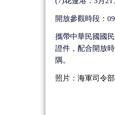
(7)
花蓮港：3月
21
開放參觀時段：090
攜帶中華民國國民
證件，配合開放時
隅。
照片：海軍司令部