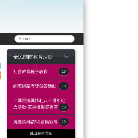
:::
全民國防教育活動
社會教育種子教官
10
e
lurk
e to twitter
share to print
網際網路有獎徵答活動
10
二戰暨抗戰勝利八十週年紀
念活動-軍事攝影展專區
10
抗疫英雄讚!網路攝影展
10
跳出服務面板