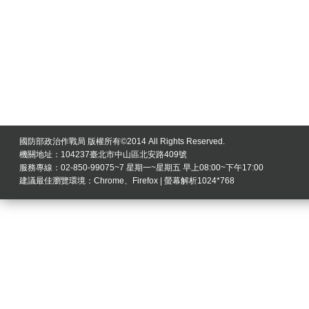
國防部政治作戰局 版權所有©2014 All Rights Reserved.
機關地址：104237臺北市中山區北安路409號
服務專線：02-850-99075~7 星期一~星期五 早上08:00~下午17:00
建議最佳瀏覽環境：Chrome、Firefox | 螢幕解析1024*768