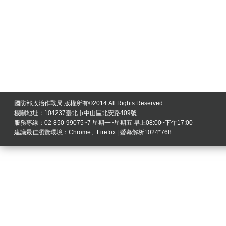
國防部政治作戰局 版權所有©2014 All Rights Reserved.
機關地址：104237臺北市中山區北安路409號
服務專線：02-850-99075~7 星期一~星期五 早上08:00~下午17:00
建議最佳瀏覽環境：Chrome、Firefox | 螢幕解析1024*768