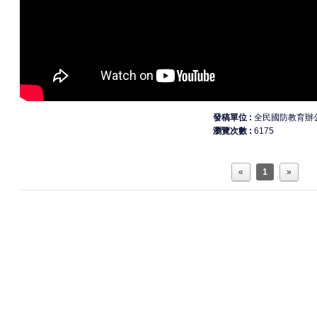
發稿單位
全民國防教育辦
瀏覽次數
6175
«
1
»