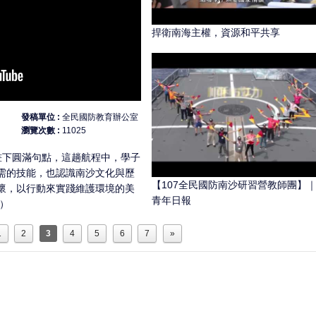
捍衛南海主權，資源和平共享
發稿單位
全民國防教育辦公室
瀏覽次數
11025
畫下圓滿句點，這趟航程中，學子
需的技能，也認識南沙文化與歷
【107全民國防南沙研習營教師團】
懷，以行動來實踐維護環境的美
青年日報
）
1
2
3
4
5
6
7
»