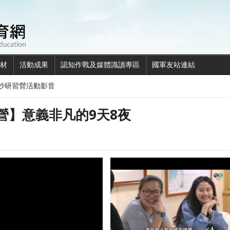
全民國防教育網
材
活動成果
認知作戰及媒體識讀專區
國軍友站連結
沙研習營活動影音
營】意義非凡的9天8夜