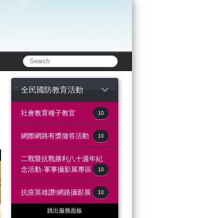
:::
全民國防教育活動
社會教育種子教官
10
網際網路有獎徵答活動
10
二戰暨抗戰勝利八十週年紀
念活動-軍事攝影展專區
10
抗疫英雄讚!網路攝影展
10
跳出服務面板