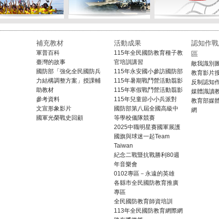
補充教材
活動成果
認知作戰
軍普百科
115年全民國防教育種子教
區
臺灣的故事
官培訓講習
敵我識別
國防部「強化全民國防兵
115年永安國小參訪國防部
教育影片
力結構調整方案」授課輔
115年暑期戰鬥營活動翦影
反制認知
助教材
115年寒假戰鬥營活動翦影
媒體識讀
參考資料
115年兒童節小小兵派對
教育部媒
文宣形象影片
國防部第八屆全國高級中
網
國軍光榮戰史回顧
等學校儀隊競賽
2025中職明星賽國軍展護
國旗與球迷一起Team
Taiwan
紀念二戰暨抗戰勝利80週
年音樂會
0102專區－永遠的英雄
各縣市全民國防教育推廣
專區
全民國防教育師資培訓
113年全民國防教育網際網