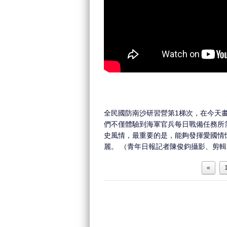
全民國防南沙研習營第1梯次，在今天
們不僅體驗到海軍官兵每日戰備任務所
史風情，最重要的是，能夠發揮愛國情
麗。 （青年日報記者陳俊鈞攝影、剪輯
«