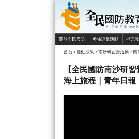
:::
關於全民國防
考核評鑑活動
補充教
首頁
活動成果
南沙研習營活動
南
【全民國防南沙研習
海上旅程｜青年日報