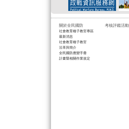
關於全民國防
考核評鑑活動
社會教育種子教官專區
最新消息
社會教育種子教官
沿革與簡介
全民國防應變手冊
計畫暨相關作業規定