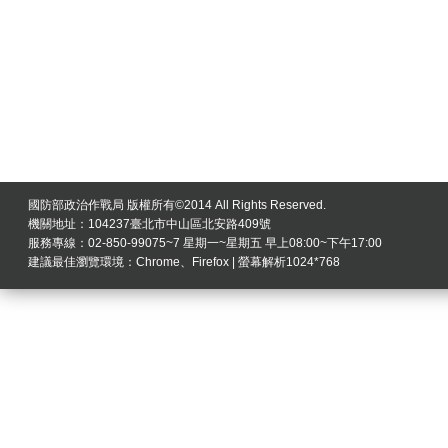
國防部政治作戰局 版權所有©2014 All Rights Reserved.
機關地址：104237臺北市中山區北安路409號
服務專線：02-850-99075~7 星期一~星期五 早上08:00~下午17:00
建議最佳瀏覽環境：Chrome、Firefox | 螢幕解析1024*768