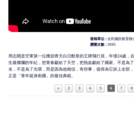
發稿單位
全民國防教育辦
瀏覽次數
3695
周志開是空軍第一位獲頒青天白日勳章的王牌飛行員，年僅24歲，
生最燦爛的年紀，把青春獻給了天空，把熱血獻給了國家。不是為了
名，不是為了光環，而是因為他相信，有些事，值得為它拚上全部，
正是「青年挺身衛國」的最佳典範。
«
2
3
4
5
6
7
8