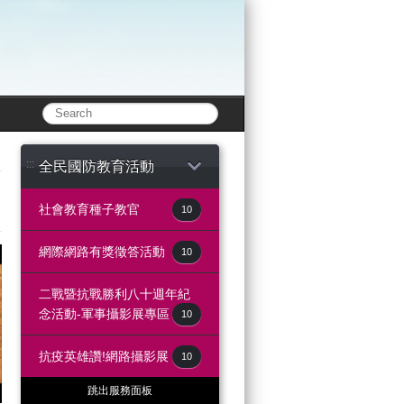
:::
全民國防教育活動
社會教育種子教官
10
網際網路有獎徵答活動
10
二戰暨抗戰勝利八十週年紀
念活動-軍事攝影展專區
10
抗疫英雄讚!網路攝影展
10
跳出服務面板