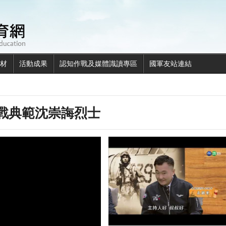
全民國防教育網
材
活動成果
認知作戰及媒體識讀專區
國軍友站連結
戰典範沈崇誨烈士