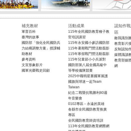
補充教材
活動成果
認知作戰
軍普百科
115年全民國防教育種子教
區
臺灣的故事
官培訓講習
敵我識別
國防部「強化全民國防兵
115年永安國小參訪國防部
教育影片
力結構調整方案」授課輔
115年暑期戰鬥營活動翦影
反制認知
助教材
115年寒假戰鬥營活動翦影
媒體識讀
參考資料
115年兒童節小小兵派對
教育部媒
文宣形象影片
國防部第八屆全國高級中
網
國軍光榮戰史回顧
等學校儀隊競賽
2025中職明星賽國軍展護
國旗與球迷一起Team
Taiwan
紀念二戰暨抗戰勝利80週
年音樂會
0102專區－永遠的英雄
各縣市全民國防教育推廣
專區
全民國防教育師資培訓
113年全民國防教育網際網