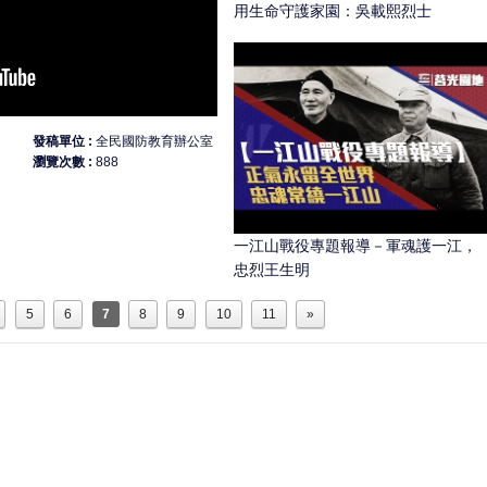
用生命守護家園：吳載熙烈士
發稿單位
全民國防教育辦公室
瀏覽次數
888
一江山戰役專題報導－軍魂護一江，
忠烈王生明
5
6
7
8
9
10
11
»