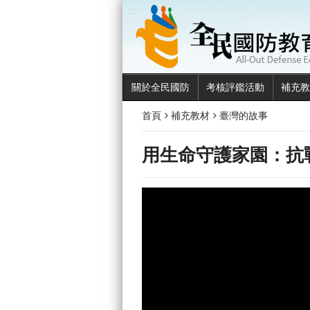
:::
關於全民國防
考核評鑑活動
補充教
首頁
補充教材
臺灣的故事
用生命守護家園：抗