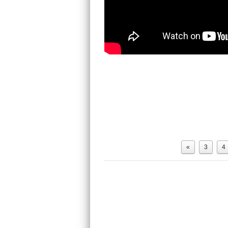
«
3
4