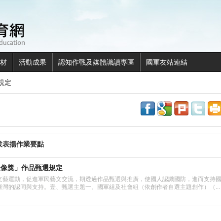
全民國防教育網
材
活動成果
認知作戰及媒體識讀專區
國軍友站連結
規定
share to facebook
share to googl
share to p
shar
拔表揚作業要點
金像獎」作品甄選規定
文藝運動，促進軍民藝文交流，期透過作品甄選與推廣，使國人認識國防，進而支持
灣的認同與支持。壹、甄選主題一、國軍組及社會組（依創作者自選主題創作）（...