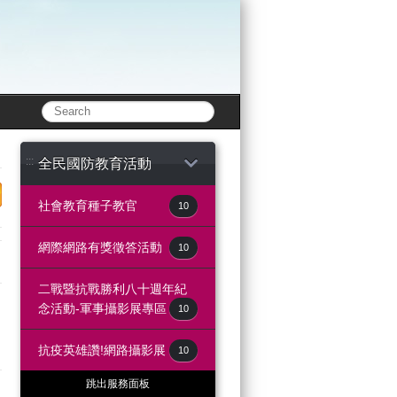
:::
全民國防教育活動
e
lurk
e to twitter
share to print
社會教育種子教官
10
網際網路有獎徵答活動
10
二戰暨抗戰勝利八十週年紀
念活動-軍事攝影展專區
10
國
抗疫英雄讚!網路攝影展
10
跳出服務面板