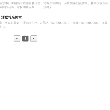
策頒本計畫期能有效整合各部會、地方主管機關、全民防衛動員體系、各級學校及社
國防發展，確保國家安全。二、承辦人...
」活動報名簡章
宣心戰處）洪偉欽少校。2.電話：02-85099079，傳真：02-85099089。3.報
...
«
1
»