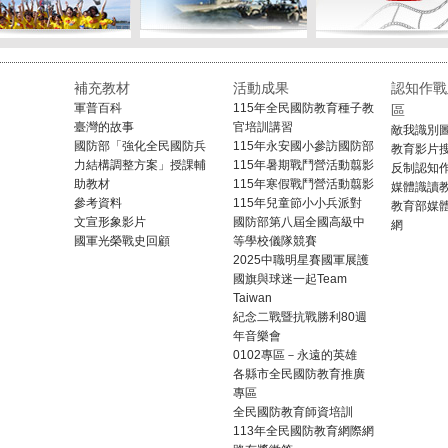
補充教材
活動成果
認知作戰
軍普百科
115年全民國防教育種子教
區
臺灣的故事
官培訓講習
敵我識別
國防部「強化全民國防兵
115年永安國小參訪國防部
教育影片
力結構調整方案」授課輔
115年暑期戰鬥營活動翦影
反制認知
助教材
115年寒假戰鬥營活動翦影
媒體識讀
參考資料
115年兒童節小小兵派對
教育部媒
文宣形象影片
國防部第八屆全國高級中
網
國軍光榮戰史回顧
等學校儀隊競賽
2025中職明星賽國軍展護
國旗與球迷一起Team
Taiwan
紀念二戰暨抗戰勝利80週
年音樂會
0102專區－永遠的英雄
各縣市全民國防教育推廣
專區
全民國防教育師資培訓
113年全民國防教育網際網