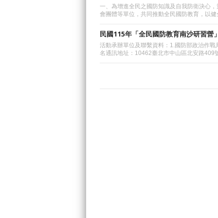
一、為增進全民之國防知識及自我防衛決心，
會團體等單位，共同推動全民國防教育，以健全
民國115年「全民國防教育南沙研習營
活動承辦單位及聯繫資料：1.國防部政治作戰局（文
名通訊地址：10462臺北市中山區北安路409號（