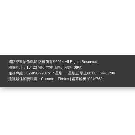
國防部政治作戰局 版權所有©2014 All Rights Reserved.
機關地址：104237臺北市中山區北安路409號
服務專線：02-850-99075~7 星期一~星期五 早上08:00~下午17:00
建議最佳瀏覽環境：Chrome、Firefox | 螢幕解析1024*768