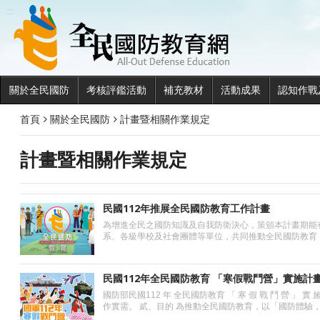
全民國
:::
關於全民國防
考核評鑑活動
補充教材
活動成果
認知作戰
首頁
關於全民國防
計畫暨相關作業規定
計畫暨相關作業規定
民國112年推展全民國防教育工作計畫
為增進全民之國防知識及自我防衛決心，策頒本計畫期能
系、各級學校及社會團體等單位，共同推動全民國防教育
民國112年全民國防教育 「寒假戰鬥營」實施計
國防部民國112 年 全民國防教育 「 寒 假 戰 鬥 營 」 
作實需。 貳、目的 為推動全民國防教育，以「國防體驗，挑