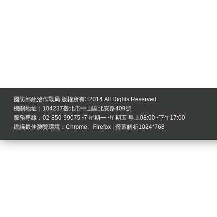
國防部政治作戰局 版權所有©2014 All Rights Reserved.
機關地址：104237臺北市中山區北安路409號
服務專線：02-850-99075~7 星期一~星期五 早上08:00~下午17:00
建議最佳瀏覽環境：Chrome、Firefox | 螢幕解析1024*768