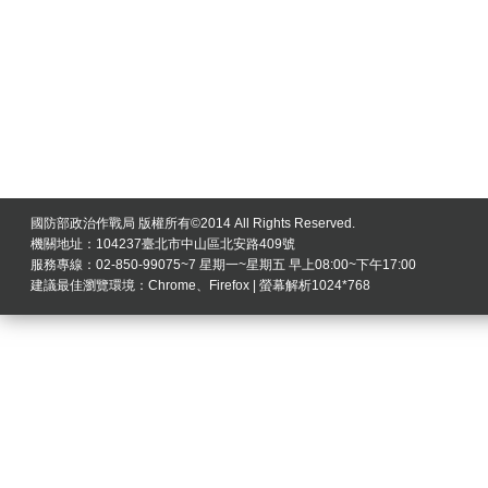
國防部政治作戰局 版權所有©2014 All Rights Reserved.
機關地址：104237臺北市中山區北安路409號
服務專線：02-850-99075~7 星期一~星期五 早上08:00~下午17:00
建議最佳瀏覽環境：Chrome、Firefox | 螢幕解析1024*768