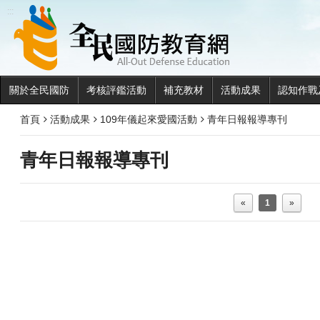
全民國
:::
關於全民國防
考核評鑑活動
補充教材
活動成果
認知作戰
首頁
活動成果
109年儀起來愛國活動
青年日報報導專刊
青年日報報導專刊
«
1
»