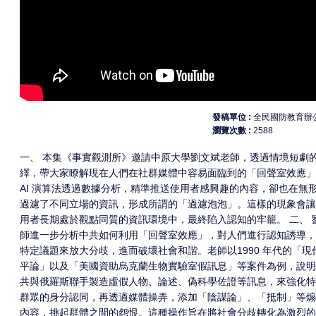
發稿單位
全民國防教育辦
瀏覽次數
2588
一、 本集《事實觀測所》邀請中原大學劉文斌老師，透過情境短劇
繹，帶大家瞭解現在人們在社群媒體中容易面臨到的「回聲室效應」
AI 演算法透過數據分析，精準推送使用者感興趣的內容，卻也在無
過濾了不同立場的資訊，形成所謂的「過濾泡泡」。這樣的現象會讓
用者長期處於觀點同質的資訊環境中，最終陷入認知的牢籠。 二、 
師進一步分析中共如何利用「回聲室效應」，對人們進行認知誘導，
特定議題來放大分歧，進而破壞社會和諧。老師以1990 年代的「現
平論」以及「美國資助烏克蘭生物實驗室假訊息」等案件為例，說明
共與俄羅斯聯手製造虛假人物、論述、偽科學佐證等訊息，來強化特
群眾的身分認同，再透過媒體操弄，添加「陰謀論」、「抵制」等煽
內容，挑起群體之間的怨恨。這種操作旨在將社會分歧轉化為激烈的