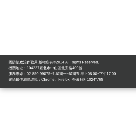
國防部政治作戰局 版權所有©2014 All Rights Reserved.
機關地址：104237臺北市中山區北安路409號
服務專線：02-850-99075~7 星期一~星期五 早上08:00~下午17:00
建議最佳瀏覽環境：Chrome、Firefox | 螢幕解析1024*768