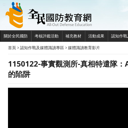
全民國
:::
關於全民國防
考核評鑑活動
補充教材
活動成果
認知作戰
首頁
認知作戰及媒體識讀專區
媒體識讀教育影片
1150122-事實觀測所-真相特遣隊：
的陷阱