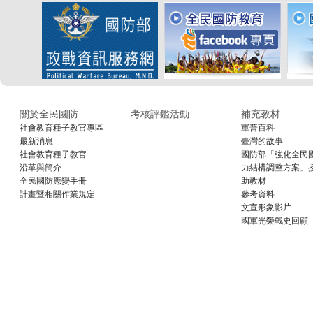
關於全民國防
考核評鑑活動
補充教材
社會教育種子教官專區
軍普百科
最新消息
臺灣的故事
社會教育種子教官
國防部「強化全民
沿革與簡介
力結構調整方案」
全民國防應變手冊
助教材
計畫暨相關作業規定
參考資料
文宣形象影片
國軍光榮戰史回顧