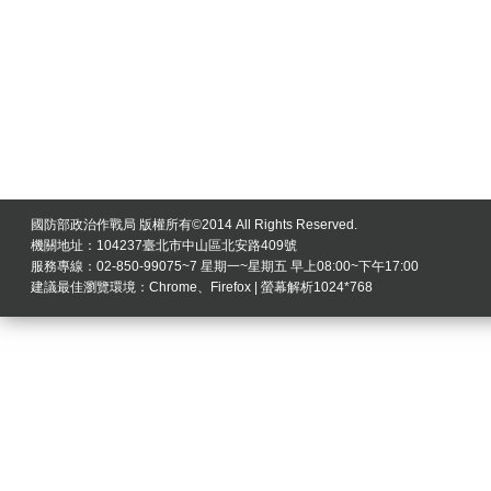
國防部政治作戰局 版權所有©2014 All Rights Reserved.
機關地址：104237臺北市中山區北安路409號
服務專線：02-850-99075~7 星期一~星期五 早上08:00~下午17:00
建議最佳瀏覽環境：Chrome、Firefox | 螢幕解析1024*768