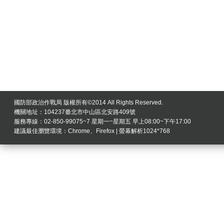
國防部政治作戰局 版權所有©2014 All Rights Reserved.
機關地址：104237臺北市中山區北安路409號
服務專線：02-850-99075~7 星期一~星期五 早上08:00~下午17:00
建議最佳瀏覽環境：Chrome、Firefox | 螢幕解析1024*768