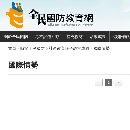
全民國
:::
關於全民國防
考核評鑑活動
補充教材
活動成果
認知作戰
首頁
關於全民國防
社會教育種子教官專區
國際情勢
國際情勢
«
1
»