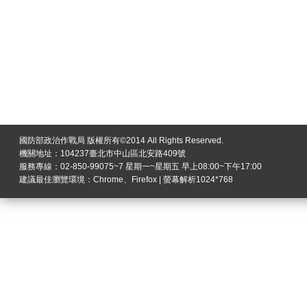
國防部政治作戰局 版權所有©2014 All Rights Reserved.
機關地址：104237臺北市中山區北安路409號
服務專線：02-850-99075~7 星期一~星期五 早上08:00~下午17:00
建議最佳瀏覽環境：Chrome、Firefox | 螢幕解析1024*768