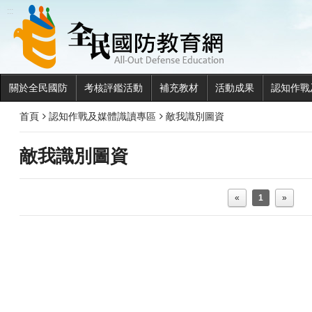
全民國
:::
關於全民國防
考核評鑑活動
補充教材
活動成果
認知作戰
首頁
認知作戰及媒體識讀專區
敵我識別圖資
敵我識別圖資
«
1
»